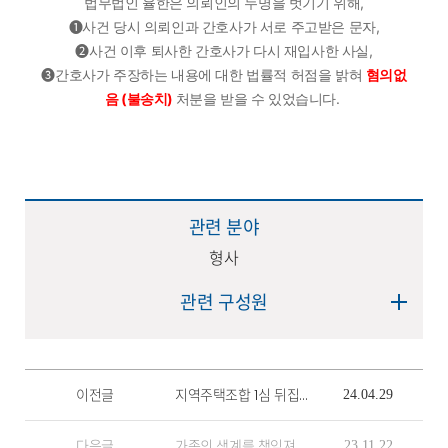
법무법인 율한은 의뢰인의 누명을 벗기기 위해,
➊사건 당시 의뢰인과 간호사가 서로 주고받은 문자,
➋사건 이후 퇴사한 간호사가 다시 재입사한 사실,
➌간호사가 주장하는 내용에 대한 법률적 허점을 밝혀
혐의없
음 (불송치)
처분을 받을 수 있었습니다.
관련 분야
형사
관련 구성원
이전글
지역주택조합 1심 뒤집고 항소심 성공
24.04.29
다음글
가족의 생계를 책임져야 했던 30대 장녀, 개인회생을 통해 65.6% 빚탕감 받다
23.11.22